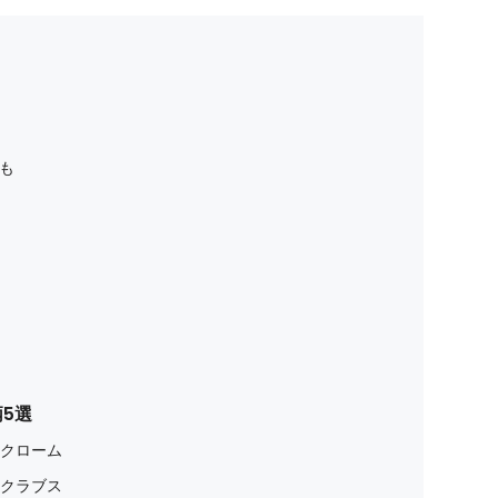
も
5選
ノクローム
・クラブス