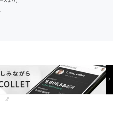
ーズより)」
!」