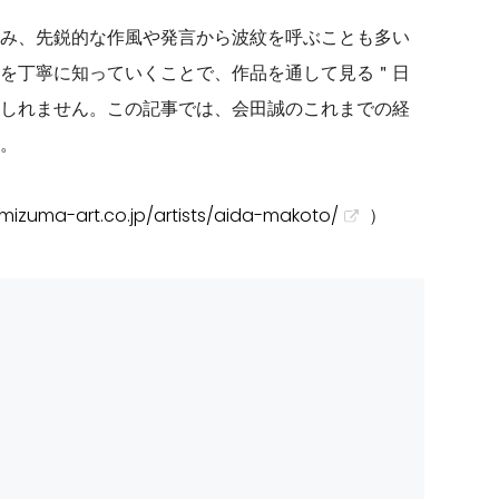
み、先鋭的な作風や発言から波紋を呼ぶことも多い
を丁寧に知っていくことで、作品を通して見る＂日
しれません。この記事では、会田誠のこれまでの経
。
/mizuma-art.co.jp/artists/aida-makoto/
）